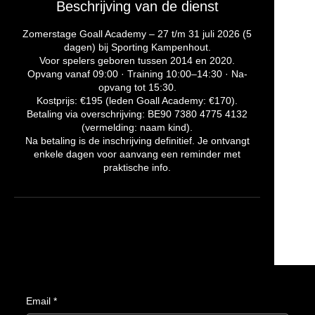
Beschrijving van de dienst
p
e
Zomerstage Goall Academy – 27 t/m 31 juli 2026 (5
n
dagen) bij Sporting Kampenhout.
Voor spelers geboren tussen 2014 en 2020.
Opvang vanaf 09:00 · Training 10:00–14:30 · Na-
opvang tot 15:30.
Kostprijs: €195 (leden Goall Academy: €170).
Betaling via overschrijving: BE90 7380 4775 4132
(vermelding: naam kind).
Na betaling is de inschrijving definitief. Je ontvangt
enkele dagen voor aanvang een reminder met
praktische info.
Email
Email
*
*