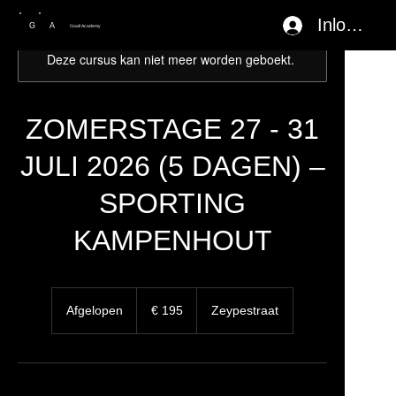
Inloggen
G
A
Goall Academy
Deze cursus kan niet meer worden geboekt.
ZOMERSTAGE 27 - 31
JULI 2026 (5 DAGEN) –
SPORTING
KAMPENHOUT
195
euro
Afgelopen
A
€ 195
Zeypestraat
f
g
e
l
o